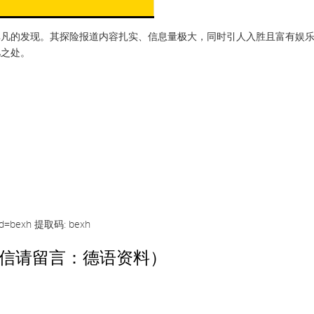
非凡的发现。其探险报道内容扎实、信息量极大，同时引人入胜且富有娱
凡之处。
pwd=bexh 提取码: bexh
信请留言：德语资料）