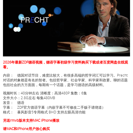
2026年最新ZDF德语视频，德语字幕初级学习资料购买下载或者百度网盘在线观
看。
内容： 德国对话节目，难度比较大，有很多高端的哲学词汇可以学习。Precht
对话的对象都是有名的智者。包括哲学家、社会学家、科学家和政要。聊的话题
包括社会的方方面面，每期有一个话题，是学习德语的高级材料。
视频时长：40分钟左右 清晰度：高清480P 集数：6集
文件大小：2.8G左右 每集480MB
发音： 德语
字幕： ZDF官方德语字幕（内嵌字幕不可修改二手贩子请绕道）
格式： 暴风影音5专用格式 BHD 支持左眼高清功能
另送rmvb版本支持MAC iPhone播放
请MAC和iPhone用户放心购买