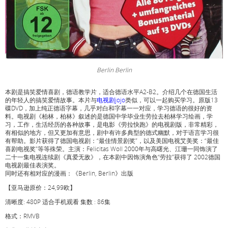
Berlin Berlin
本剧是搞笑爱情喜剧，德语教学片，适合德语水平A2-B2。介绍几个在德国生活
的年轻人的搞笑爱情故事。本片与
电视剧jojo
类似，可以一起购买学习。原版13
碟DVD，加上纯正德语字幕，几乎对白和字幕一一对应，学习德语的很好的资
料。电视剧《柏林，柏林》叙述的是德国中学毕业生劳拉去柏林学习绘画，学
习，工作，生活经历的各种故事，是电影《劳拉快跑》的电视剧版，非常精彩，
有相似的地方，但又更加有意思，剧中有许多典型的德式幽默，对于语言学习很
有帮助。影片获得了德国电视剧：“最佳情景剧奖”，以及美国电视艾美奖：“最佳
喜剧电视奖”等等殊荣。主演：Felicitas Woll 2000年与高曙光、江珊一同饰演了
二十一集电视连续剧《真爱无敌》，在本剧中因饰演角色“劳拉”获得了 2002德国
电视剧最佳表演奖。
同时还有相对应的漫画：《Berlin, Berlin》出版
【亚马逊原价：24,99欧】
清晰度: 480P 适合手机观看 集数 : 86集
格式：RMVB