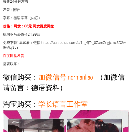
每集24分钟左右
发音 : 德语
字幕：德语字幕（内嵌）
价格：网发：86元 网发百度网盘
德国亚马逊原价24,99欧
免费下载1集试看：链接:https://pan.baidu.com/s/1n_4JTk_0ZamZngjcmcSD2w
密码:ys59
百度网盘发货
需要联系：
微信购买：
加微信号 normanliao
（加微信
请留言：德语资料）
淘宝购买：
学长语言工作室