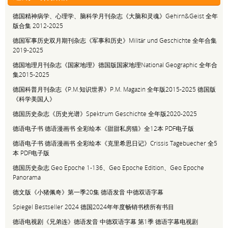
德国精神病学、心理学、脑科学月刊杂志《大脑和灵魂》Gehirn&Geist 全年
版合集 2012-2025
德国军事历史双月期刊杂志《军事和历史》Militär und Geschichte 全年合集
2019-2025
德国地理月刊杂志《国家地理》德国版国家地理National Geographic 全年合
集2015-2025
德国科普月刊杂志《P.M.知识世界》P.M. Magazin 全年版2015-2025 德国版
《科学美国人》
德国历史杂志《历史光谱》Spektrum Geschichte 全年版2020-2025
德语电子书 德语漫画书 全彩绘本《甜甜私房猫》全12本 PDF电子版
德语电子书 德语漫画书 全彩绘本《克里希思日记》Crissis Tagebuecher 全5
本 PDF电子版
德国历史杂志 Geo Epoche 1-136、Geo Epoche Edition、Geo Epoche
Panorama
德文版《小猪佩奇》第一季20集 德语发音 中德双语字幕
Spiegel Bestseller 2024 德国2024年年度畅销书榜所有书目
德语电视剧《兄弟连》德语发音 中德双语字幕 第1季 德语字幕电视剧