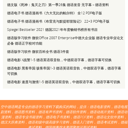
德文版《死神：鬼灭之刃》第一季26集 德语发音 无字幕 – 德语资料
德语电子书 德语漫画书《力大无比的帕尔特》 全12 PDF电子版
德语电子书 德语漫画书《布雷克与默提耶冒险记》 22+3 PDF电子版
Spiegel Bestseller 2021 德国2021年年度畅销书榜所有书目
德语版学习软件 微软Office 2007 Enterprise中德大企业版 德语专业毕业论文
必备 德语正字校对功能
德语版学习软件 微软百科全书 德语3件套
德语电影 X战警1-5 德语英语双音轨，中德双语字幕，德语字幕可切换
德语电影 黑客帝国 骇客帝国1-3 德语英语双音轨，中德双语字幕，德语字幕
可切换
德语电影 速度与激情1-5 德语英语双音轨，中德双语字幕，德语字幕可切换
空中德语网是专业的德语学习资料下载购买的网站，提供：德语电影资料，德语电视
剧资料，德语图书资料，德语有声书资料，德语软件资料，德语动画片资料，德语动
漫资料，德语专业书籍资料，德语电子书资料，德语PDF资料，德语论文软件资料，
德汉大辞典资料，德语初级中级高级学习资料，德语入门资料，德语考试资料，德福
考试资料，德国领事馆夫妻团聚签证面试资料。