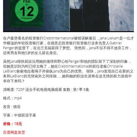
在卢森堡着名的投资银行CréditInternational被错误解雇后，Jana Liekam是一位才
华横溢的年轻投资银行家，在德意志投资银行投资银行业务负责人Gabriel
Fenger的监督下，在法兰克福获得了梦想。 突然间，Jana不仅不得不放弃工作，
还将男友和他5岁的女儿留在身后。
虽然Jana很快就设法用她的激情和野心给Fenger和他的团队留下了深刻的印象，
但她意识到为时已经太晚了，她在CréditInternational的前任老板Christelle
LeBlanc偷偷地拉着绳子并操纵Jana为自己的优势。 很快，Jana发现自己在新的义
务和LeBlanc的无情讹诈之间徘徊……她和她的职业生涯将在这无情的权力游戏中
幸存下来吗？
清晰度: 720P 适合手机电视电脑观看 集数 : 第1季 6集
格式：mp4
发音 : 德语
字幕：中德双语字幕
价格：18元
百度网盘发货