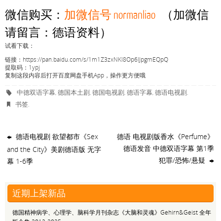
微信购买：
加微信号 normanliao
（加微信
请留言：德语资料）
试看下载：
链接：https://pan.baidu.com/s/1m1Z3zxNKl8Op6lJpgmEQpQ
提取码：1ypj
复制这段内容后打开百度网盘手机App，操作更方便哦
中德双语字幕
德国本土剧
德国电视剧
德语字幕
德语电视剧
,
,
,
,
.
书签
.
德语电视剧 欲望都市《Sex
德语 电视剧版香水《Perfume》
德语发音 中德双语字幕 第1季
and the City》美剧德语版 无字
犯罪/恐怖/悬疑
幕 1-6季
近期上架新品
德国精神病学、心理学、脑科学月刊杂志《大脑和灵魂》Gehirn&Geist 全年