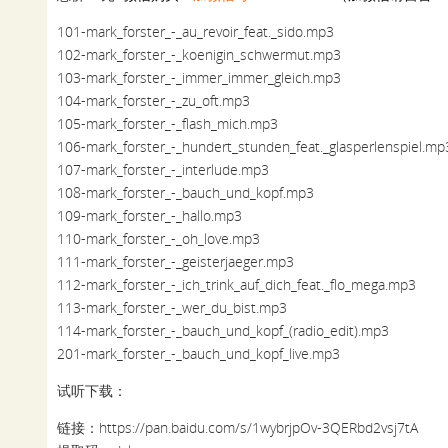
101-mark_forster_-_au_revoir_feat._sido.mp3
102-mark_forster_-_koenigin_schwermut.mp3
103-mark_forster_-_immer_immer_gleich.mp3
104-mark_forster_-_zu_oft.mp3
105-mark_forster_-_flash_mich.mp3
106-mark_forster_-_hundert_stunden_feat._glasperlenspiel.mp
107-mark_forster_-_interlude.mp3
108-mark_forster_-_bauch_und_kopf.mp3
109-mark_forster_-_hallo.mp3
110-mark_forster_-_oh_love.mp3
111-mark_forster_-_geisterjaeger.mp3
112-mark_forster_-_ich_trink_auf_dich_feat._flo_mega.mp3
113-mark_forster_-_wer_du_bist.mp3
114-mark_forster_-_bauch_und_kopf_(radio_edit).mp3
201-mark_forster_-_bauch_und_kopf_live.mp3
试听下载：
链接：https://pan.baidu.com/s/1wybrjpOv-3QERbd2vsj7tA