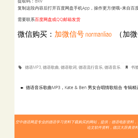
提取码：dxlv
复制这段内容后打开百度网盘手机App，操作更方便哦–来自百
需要联系
百度网盘或QQ邮箱发货
微信购买：
加微信号 normanliao
（加微
德语MP3
德语歌曲
德语歌词
德语流行音乐
德语音乐
书
,
,
,
,
.
德语音乐歌曲MP3，Kate & Ben 男女合唱情歌组合 专辑精
空中德语网是专业的德语学习资料下载购买的网站，提供：德语电影资料，
论文软件资料，德汉大辞典资