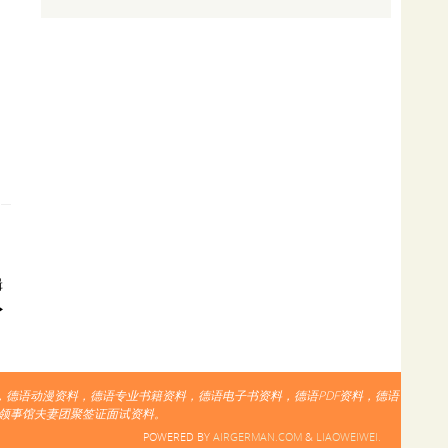
辑
德语动漫资料，德语专业书籍资料，德语电子书资料，德语PDF资料，德语
领事馆夫妻团聚签证面试资料。
POWERED BY
AIRGERMAN.COM
&
LIAOWEIWEI.